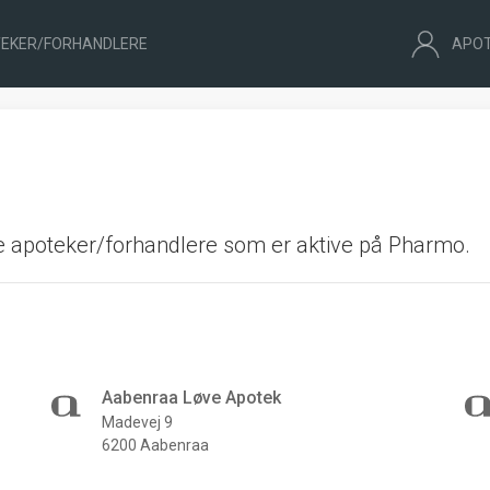
EKER/FORHANDLERE
APO
de apoteker/forhandlere som er aktive på Pharmo.
Aabenraa Løve Apotek
Madevej 9
6200 Aabenraa