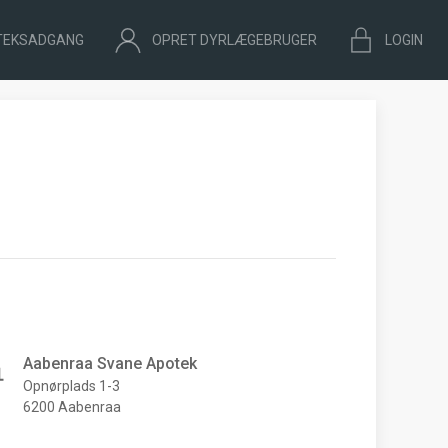
TEKSADGANG
OPRET DYRLÆGEBRUGER
LOGIN
Aabenraa Svane Apotek
Opnørplads 1-3
6200 Aabenraa