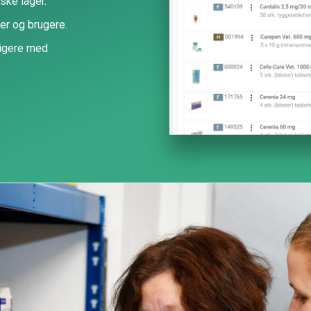
iske lager.
er og brugere.
ligere med