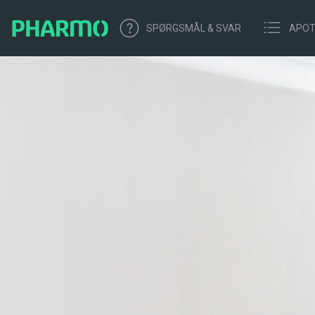
SPØRGSMÅL & SVAR
APOT