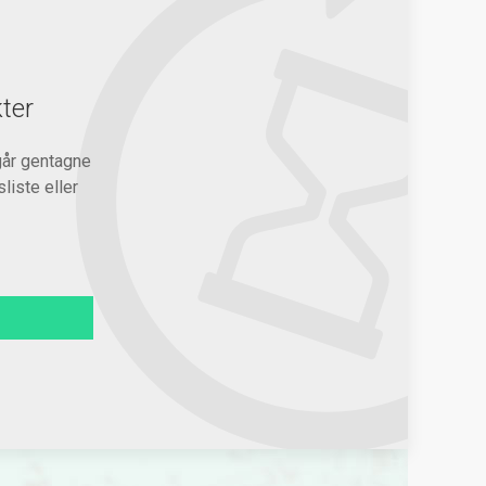
ter
går gentagne
liste eller