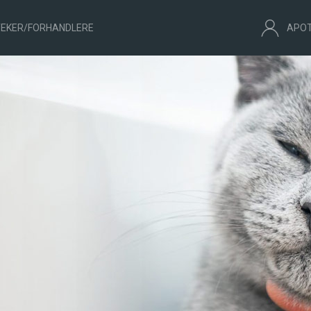
EKER/FORHANDLERE
APO