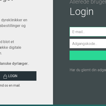
Allerede bruge
Login
 dyreklinikker en
isbestillinger og
d blot et
række digitale
n.
 danske dyrlæger.
.
Har du glemt din adg
LOGIN
nd os en mail.