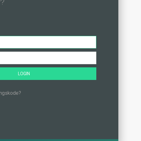
r?
LOGIN
angskode?