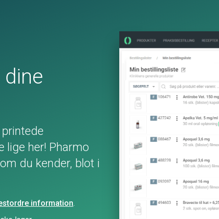
 dine
 printede
se lige her! Pharmo
som du kender, blot i
estordre information
.