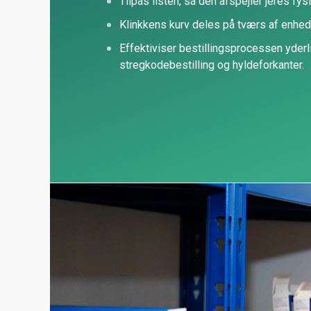
Tilpas listen, så den afspejler jeres fys
Klinkkens kurv deles på tværs af enhed
Effektiviser bestillingsprocessen yder
stregkodebestilling og hyldeforkanter.