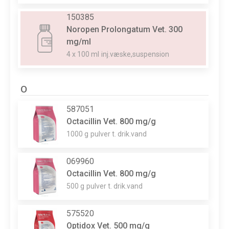
150385
Noropen Prolongatum Vet. 300
mg/ml
4 x 100 ml
inj.væske,suspension
O
587051
Octacillin Vet. 800 mg/g
1000 g
pulver t. drik.vand
069960
Octacillin Vet. 800 mg/g
500 g
pulver t. drik.vand
575520
Optidox Vet. 500 mg/g