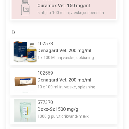
Curamox Vet. 150 mg/ml
5 htgl. x 100 ml
inj.væske,suspension
D
102578
Denagard Vet. 200 mg/ml
1 x 100 ML
inj.væske, opløsning
102569
Denagard Vet. 200 mg/ml
10 x 100 ml
inj.væske, opløsning
577370
Doxx-Sol 500 mg/g
1000 g
pulv.t.drikvand/mælk