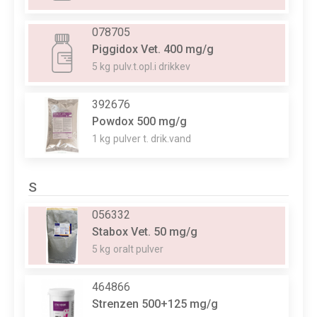
078705
Piggidox Vet. 400 mg/g
5 kg
pulv.t.opl.i drikkev
392676
Powdox 500 mg/g
1 kg
pulver t. drik.vand
S
056332
Stabox Vet. 50 mg/g
5 kg
oralt pulver
464866
Strenzen 500+125 mg/g