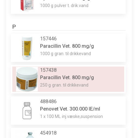
1000 g
pulver t. drik.vand
P
157446
Paracillin Vet. 800 mg/g
1000 g
gran. til drikkevand
157438
Paracillin Vet. 800 mg/g
250 g
gran. til drikkevand
488486
Penovet Vet. 300.000 IE/ml
1 x 100 ML
inj.væske,suspension
454918