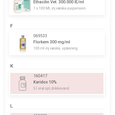
Ethacilin Vet. 300.000 IE/ml
1 x 100 ML
inj.væske,suspension
F
069533
Florkem 300 mg/ml
100 ml
inj.væske, opløsning
K
160417
Karidox 10%
5 l
oral opl.,drikkevand
L