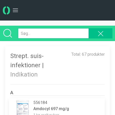
Total: 67 produkter
Strept. suis-
infektioner |
Indikation
A
556184
Amdocyl 697 mg/g